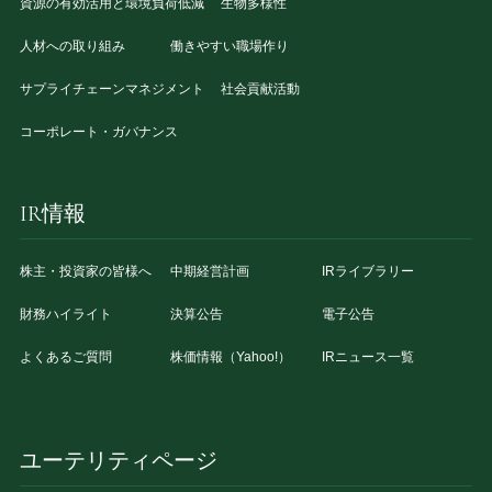
資源の有効活用と環境負荷低減
生物多様性
人材への取り組み
働きやすい職場作り
サプライチェーンマネジメント
社会貢献活動
コーポレート・ガバナンス
IR情報
株主・投資家の皆様へ
中期経営計画
IRライブラリー
財務ハイライト
決算公告
電子公告
よくあるご質問
株価情報（Yahoo!）
IRニュース一覧
ユーテリティページ